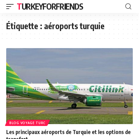
TURKEYFORFRIENDS
Étiquette :
aéroports turquie
BLOG VOYAGE TURC
Les principaux aéroports de Turquie et les options de
transfert