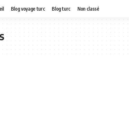
il
Blog voyage turc
Blog turc
Non classé
s