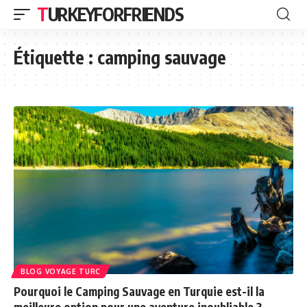
TURKEYFORFRIENDS
Étiquette :
camping sauvage
BLOG VOYAGE TURC
Pourquoi le Camping Sauvage en Turquie est-il la
meilleure option pour une aventure inoubliable ?