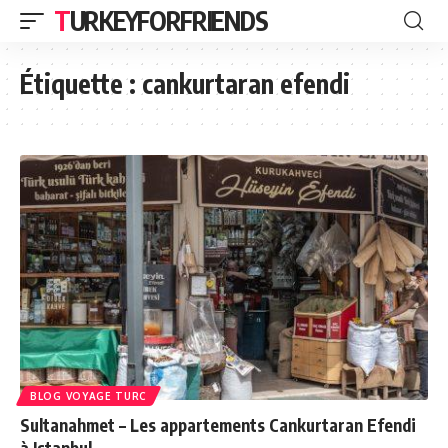
TURKEYFORFRIENDS
Étiquette :
cankurtaran efendi
BLOG VOYAGE TURC
Sultanahmet – Les appartements Cankurtaran Efendi
à Istanbul