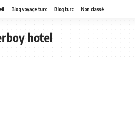
il
Blog voyage turc
Blog turc
Non classé
erboy hotel