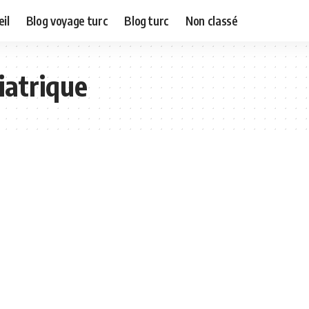
il
Blog voyage turc
Blog turc
Non classé
iatrique