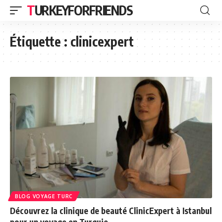
TURKEYFORFRIENDS
Étiquette :
clinicexpert
BLOG VOYAGE TURC
Découvrez la clinique de beauté ClinicExpert à Istanbul
pour un voyage en Turquie