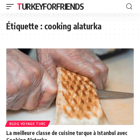
TURKEYFORFRIENDS
Étiquette :
cooking alaturka
BLOG VOYAGE TURC
La meilleure classe de cuisine turque à Istanbul avec
Cooking Alaturka