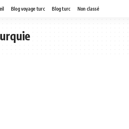
il
Blog voyage turc
Blog turc
Non classé
turquie