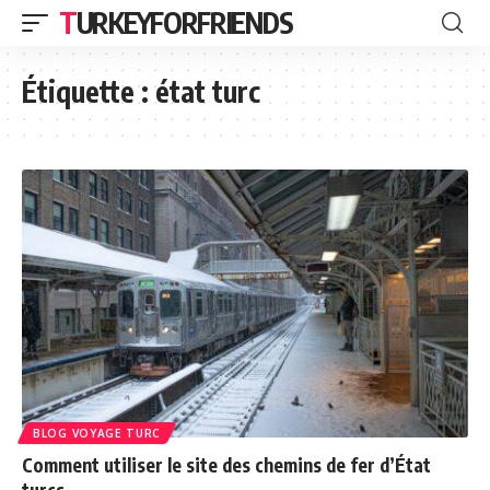
TURKEYFORFRIENDS
Étiquette :
état turc
BLOG VOYAGE TURC
Comment utiliser le site des chemins de fer d’État
turcs