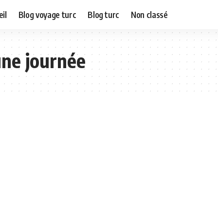
il
Blog voyage turc
Blog turc
Non classé
une journée