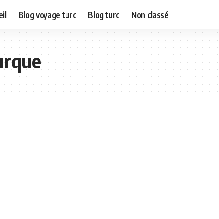
il
Blog voyage turc
Blog turc
Non classé
urque