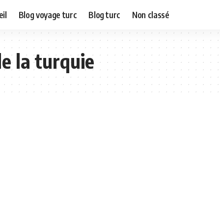
il
Blog voyage turc
Blog turc
Non classé
e la turquie