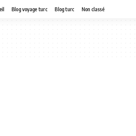
il
Blog voyage turc
Blog turc
Non classé