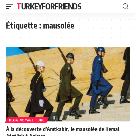
TURKEYFORFRIENDS
Étiquette :
mausolée
BLOG VOYAGE TURC
À la découverte d’Anıtkabir, le mausolée de Kemal
Atatürk à Ankara