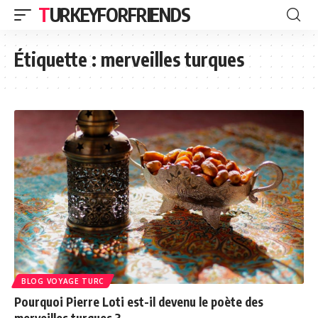
TURKEYFORFRIENDS
Étiquette :
merveilles turques
BLOG VOYAGE TURC
Pourquoi Pierre Loti est-il devenu le poète des
merveilles turques ?