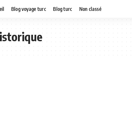
il
Blog voyage turc
Blog turc
Non classé
storique