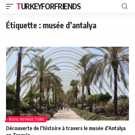
TURKEYFORFRIENDS
Étiquette :
musée d’antalya
BLOG VOYAGE TURC
Découverte de l’histoire à travers le musée d’Antalya
en Turquie