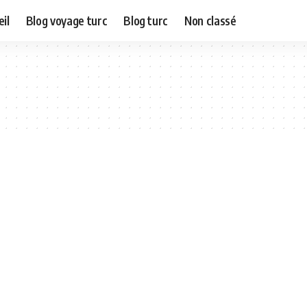
il
Blog voyage turc
Blog turc
Non classé