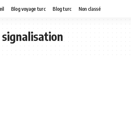
il
Blog voyage turc
Blog turc
Non classé
signalisation