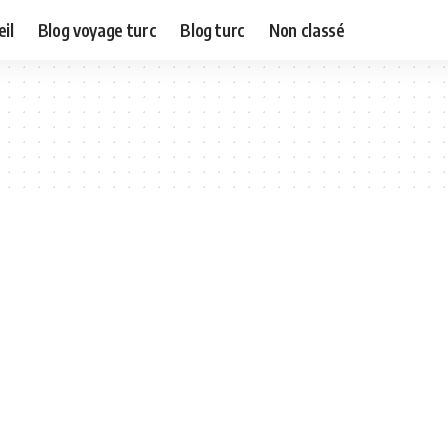
il
Blog voyage turc
Blog turc
Non classé