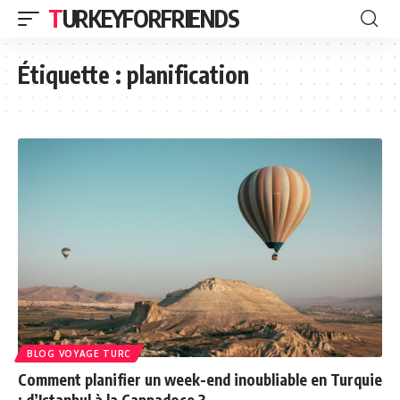
TURKEYFORFRIENDS
Étiquette :
planification
BLOG VOYAGE TURC
Comment planifier un week-end inoubliable en Turquie
: d’Istanbul à la Cappadoce ?