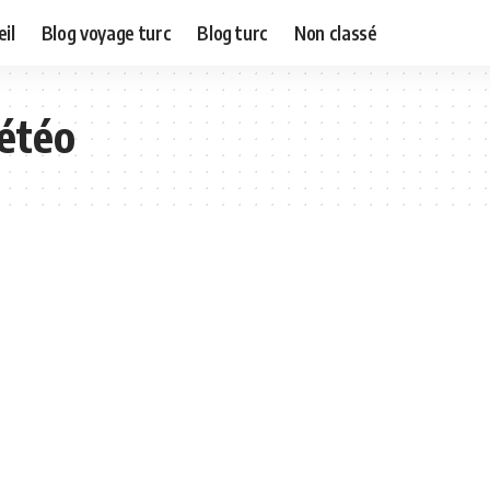
il
Blog voyage turc
Blog turc
Non classé
étéo