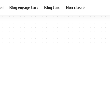
il
Blog voyage turc
Blog turc
Non classé