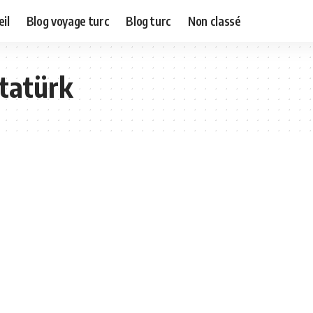
il
Blog voyage turc
Blog turc
Non classé
tatürk