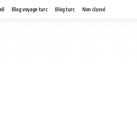
il
Blog voyage turc
Blog turc
Non classé