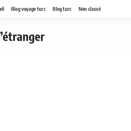
il
Blog voyage turc
Blog turc
Non classé
l’étranger