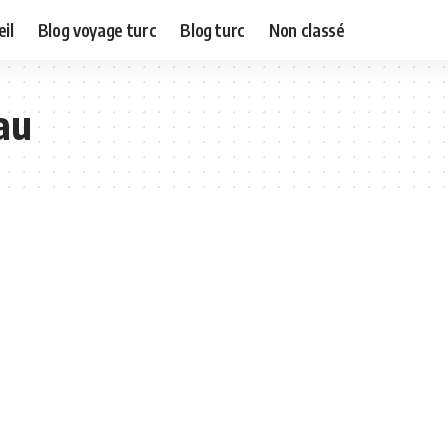
il
Blog voyage turc
Blog turc
Non classé
au