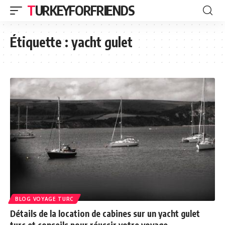
TURKEYFORFRIENDS
Étiquette :
yacht gulet
BLOG VOYAGE TURC
Détails de la location de cabines sur un yacht gulet
turc et conseils pour réussir votre voyage