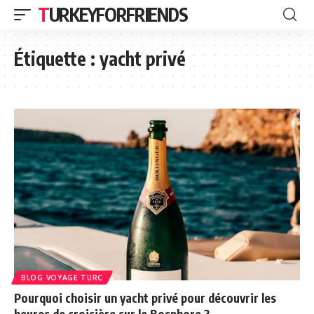
TURKEYFORFRIENDS
Étiquette :
yacht privé
BLOG VOYAGE TURC
Pourquoi choisir un yacht privé pour découvrir les
heures de croisière sur le Bosphore ?