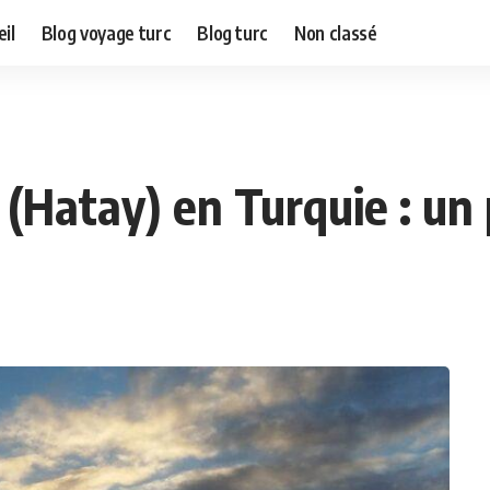
il
Blog voyage turc
Blog turc
Non classé
(Hatay) en Turquie : un p