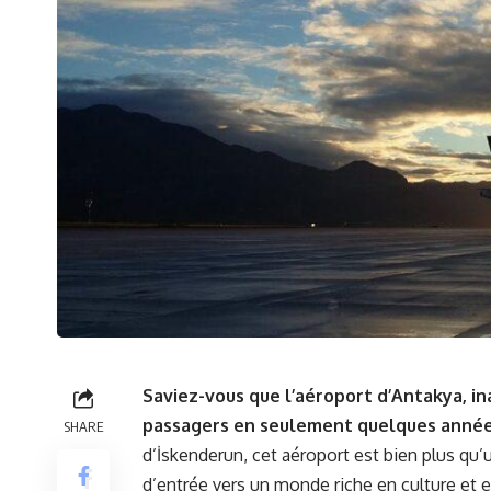
Saviez-vous que l’aéroport d’Antakya, ina
passagers en seulement quelques année
SHARE
d’İskenderun, cet aéroport est bien plus qu’u
d’entrée vers un monde riche en culture et en