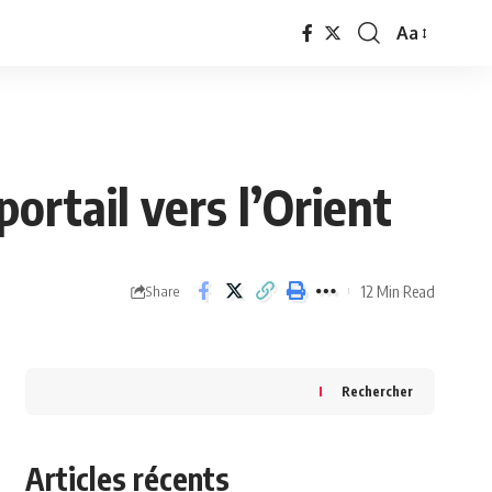
Aa
Font
Resizer
ortail vers l’Orient
12 Min Read
Share
Rechercher
Articles récents