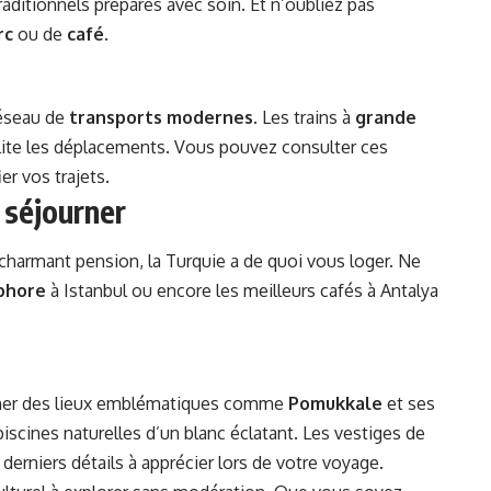
aditionnels préparés avec soin. Et n’oubliez pas
rc
ou de
café
.
réseau de
transports modernes
. Les trains à
grande
acilite les déplacements. Vous pouvez consulter
ces
er vos trajets.
 séjourner
harmant pension, la Turquie a de quoi vous loger. Ne
phore
à
Istanbul
ou encore les meilleurs cafés à
Antalya
nner des lieux emblématiques comme
Pomukkale
et ses
piscines naturelles d’un blanc éclatant. Les vestiges de
derniers détails à apprécier lors de votre voyage.