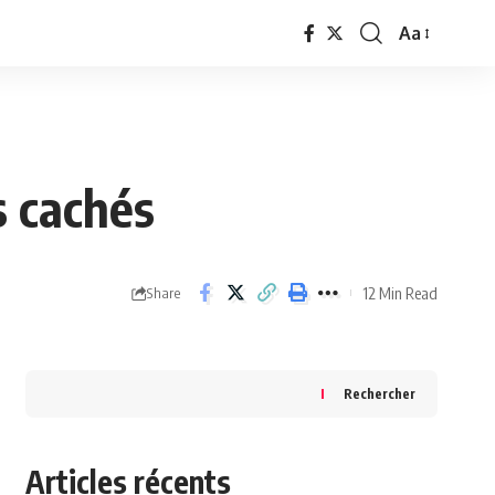
Aa
Font
Resizer
s cachés
12 Min Read
Share
Rechercher
Articles récents