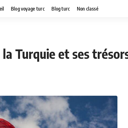
il
Blog voyage turc
Blog turc
Non classé
 la Turquie et ses trésor