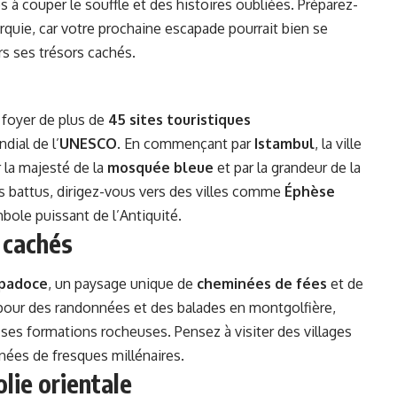
 à couper le souffle et des histoires oubliées. Préparez-
Turquie, car votre prochaine escapade pourrait bien se
rs ses trésors cachés.
e foyer de plus de
45 sites touristiques
dial de l’
UNESCO
. En commençant par
Istambul
, la ville
r la majesté de la
mosquée bleue
et par la grandeur de la
ers battus, dirigez-vous vers des villes comme
Éphèse
mbole puissant de l’Antiquité.
 cachés
padoce
, un paysage unique de
cheminées de fées
et de
 pour des randonnées et des balades en montgolfière,
t ses formations rocheuses. Pensez à visiter des villages
nées de fresques millénaires.
lie orientale