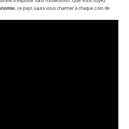
ulturel à explorer sans modération. Que vous soyez
onomie
, ce pays saura vous charmer à chaque coin de