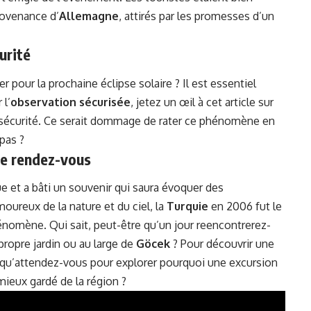
ovenance d’
Allemagne
, attirés par les promesses d’un
urité
ur la prochaine éclipse solaire ? Il est essentiel
 l’
observation sécurisée
, jetez un œil à cet article sur
sécurité
. Ce serait dommage de rater ce phénomène en
pas ?
 de rendez-vous
ue et a bâti un souvenir qui saura évoquer des
oureux de la nature et du ciel, la
Turquie
en 2006 fut le
hénomène. Qui sait, peut-être qu’un jour reencontrerez-
ropre jardin ou au large de
Göcek
? Pour découvrir une
, qu’attendez-vous pour explorer pourquoi une
excursion
 mieux gardé de la région ?