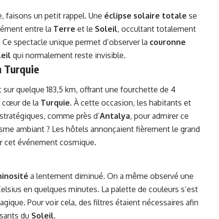
e, faisons un petit rappel. Une
éclipse solaire totale
se
sément entre la
Terre
et le
Soleil
, occultant totalement
. Ce spectacle unique permet d’observer la
couronne
eil
qui normalement reste invisible.
n Turquie
t sur quelque 183,5 km, offrant une fourchette de 4
n cœur de la
Turquie
. À cette occasion, les habitants et
 stratégiques, comme près d’
Antalya
, pour admirer ce
sme ambiant ? Les hôtels annonçaient fièrement le grand
vrir cet événement cosmique.
inosité
a lentement diminué. On a même observé une
elsius en quelques minutes. La palette de couleurs s’est
ique. Pour voir cela, des filtres étaient nécessaires afin
ssants du
Soleil
.