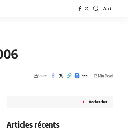
Aa
Font
Resizer
2006
12 Min Read
Share
Rechercher
Articles récents