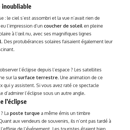
 inoubliable
se : le ciel s’est assombri et la vue n’avait rien de
 eu l’impression d’un
coucher de soleil
en pleine
laire à l’œil nu, avec ses magnifiques lignes
l
. Des protubérances solaires faisaient également leur
cinant.
bserver l’éclipse depuis l’espace ? Les satellites
ne sur la
surface terrestre
. Une animation de ce
qui y assistent. Si vous avez raté ce spectacle
le d’admirer l’éclipse sous un autre angle.
 l’éclipse
 ? La
poste turque
a même émis un timbre
ant aux vendeurs de souvenirs, ils n’ont pas tardé à
 l’effigie de l’événement. Les touristes étaient bien