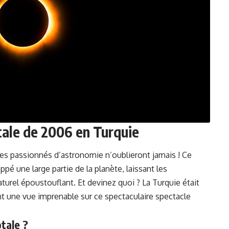
otale de 2006 en Turquie
es passionnés d’astronomie n’oublieront jamais ! Ce
pé une large partie de la planète, laissant les
rel époustouflant. Et devinez quoi ? La Turquie était
t une vue imprenable sur ce spectaculaire spectacle
otale ?