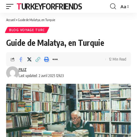
TURKEYFORFRIENDS
Aa
Font
Resizer
Accueil
»
Guide de Malatya, en Turquie
BLOG VOYAGE TURC
Guide de Malatya, en Turquie
12 Min Read
FILIZ
Last updated: 2 avril 2025 12h23