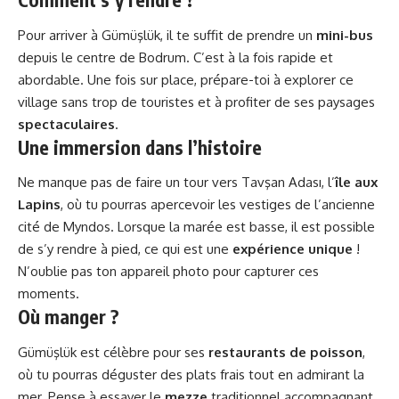
Pour arriver à Gümüşlük, il te suffit de prendre un
mini-bus
depuis le centre de Bodrum. C’est à la fois rapide et
abordable. Une fois sur place, prépare-toi à explorer ce
village sans trop de touristes et à profiter de ses paysages
spectaculaires
.
Une immersion dans l’histoire
Ne manque pas de faire un tour vers Tavşan Adası, l’
île aux
Lapins
, où tu pourras apercevoir les vestiges de l’ancienne
cité de Myndos. Lorsque la marée est basse, il est possible
de s’y rendre à pied, ce qui est une
expérience unique
!
N’oublie pas ton appareil photo pour capturer ces
moments.
Où manger ?
Gümüşlük est célèbre pour ses
restaurants de poisson
,
où tu pourras déguster des plats frais tout en admirant la
mer. Pense à essayer le
mezze
traditionnel accompagnant