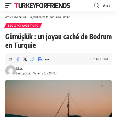
TURKEYFORFRIENDS
Aa
Font
Resizer
Accueil
»
Gümüşlük : un joyau caché de Bodrum en Turquie
BLOG VOYAGE TURC
Gümüşlük : un joyau caché de Bodrum
en Turquie
11 Min Read
FILIZ
Last updated: 16 juin 2025 20h07