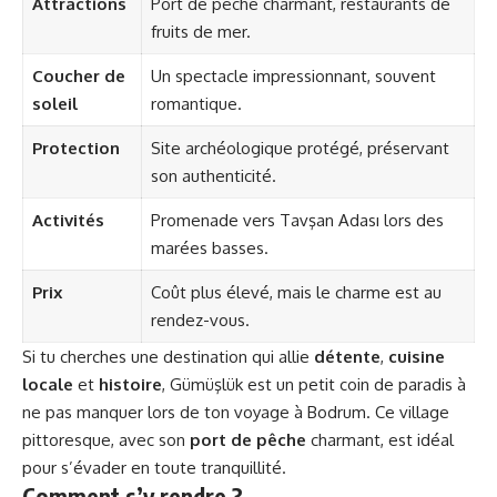
Attractions
Port de pêche charmant, restaurants de
fruits de mer.
Coucher de
Un spectacle impressionnant, souvent
soleil
romantique.
Protection
Site archéologique protégé, préservant
son authenticité.
Activités
Promenade vers Tavşan Adası lors des
marées basses.
Prix
Coût plus élevé, mais le charme est au
rendez-vous.
Si tu cherches une destination qui allie
détente
,
cuisine
locale
et
histoire
, Gümüşlük est un petit coin de paradis à
ne pas manquer lors de ton voyage à Bodrum. Ce village
pittoresque, avec son
port de pêche
charmant, est idéal
pour s’évader en toute tranquillité.
Comment s’y rendre ?