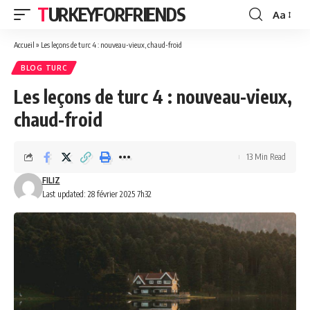
TURKEYFORFRIENDS
Aa
Font
Resizer
Accueil
»
Les leçons de turc 4 : nouveau-vieux, chaud-froid
BLOG TURC
Les leçons de turc 4 : nouveau-vieux,
chaud-froid
13 Min Read
FILIZ
Last updated: 28 février 2025 7h32