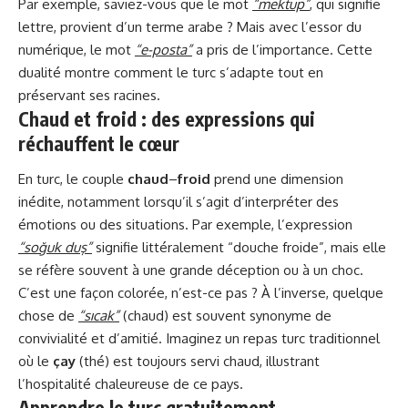
Par exemple, saviez-vous que le mot
“mektup”
, qui signifie
lettre, provient d’un terme arabe ? Mais avec l’essor du
numérique, le mot
“e-posta”
a pris de l’importance. Cette
dualité montre comment le turc s’adapte tout en
préservant ses racines.
Chaud et froid : des expressions qui
réchauffent le cœur
En turc, le couple
chaud
–
froid
prend une dimension
inédite, notamment lorsqu’il s’agit d’interpréter des
émotions ou des situations. Par exemple, l’expression
“soğuk duş”
signifie littéralement “douche froide”, mais elle
se réfère souvent à une grande déception ou à un choc.
C’est une façon colorée, n’est-ce pas ? À l’inverse, quelque
chose de
“sıcak”
(chaud) est souvent synonyme de
convivialité et d’amitié. Imaginez un repas turc traditionnel
où le
çay
(thé) est toujours servi chaud, illustrant
l’hospitalité chaleureuse de ce pays.
Apprendre le turc gratuitement