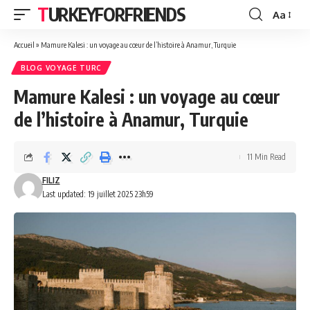
TURKEYFORFRIENDS
Aa
Font
Resizer
Accueil
»
Mamure Kalesi : un voyage au cœur de l’histoire à Anamur, Turquie
BLOG VOYAGE TURC
Mamure Kalesi : un voyage au cœur
de l’histoire à Anamur, Turquie
11 Min Read
FILIZ
Last updated: 19 juillet 2025 23h59