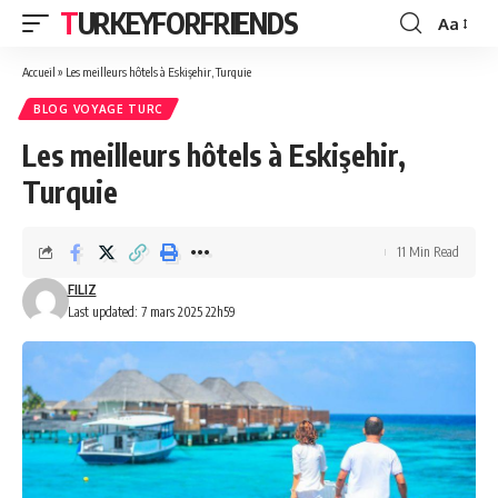
TURKEYFORFRIENDS
Aa
Font
Resizer
Accueil
»
Les meilleurs hôtels à Eskişehir, Turquie
BLOG VOYAGE TURC
Les meilleurs hôtels à Eskişehir,
Turquie
11 Min Read
FILIZ
Last updated: 7 mars 2025 22h59