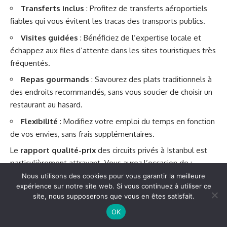
Transferts inclus
: Profitez de transferts aéroportiels
fiables qui vous évitent les tracas des transports publics.
Visites guidées
: Bénéficiez de l’expertise locale et
échappez aux files d’attente dans les sites touristiques très
fréquentés.
Repas gourmands
: Savourez des plats traditionnels à
des endroits recommandés, sans vous soucier de choisir un
restaurant au hasard.
Flexibilité
: Modifiez votre emploi du temps en fonction
de vos envies, sans frais supplémentaires.
Le
rapport qualité-prix
des circuits privés à Istanbul est
particulièrement attrayant. Vous aurez l’occasion de :
Maximiser votre temps en évitant les longues attentes.
Nous utilisons des cookies pour vous garantir la meilleure
expérience sur notre site web. Si vous continuez à utiliser ce
Profiter d’un itinéraire élaboré spécifiquement pour vos
site, nous supposerons que vous en êtes satisfait.
intérêts, qu’il s’agisse de
culture turque
, de
shopping
ou
OK
de
gastronomie
.