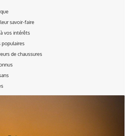
rque
leur savoir-faire
à vos intérêts
s populaires
reurs de chaussures
connus
isans
es