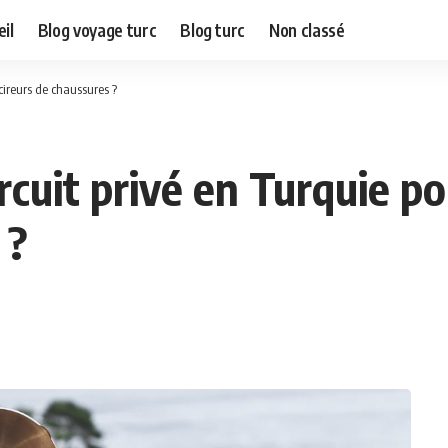
il
Blog voyage turc
Blog turc
Non classé
 cireurs de chaussures ?
rcuit privé en Turquie po
 ?