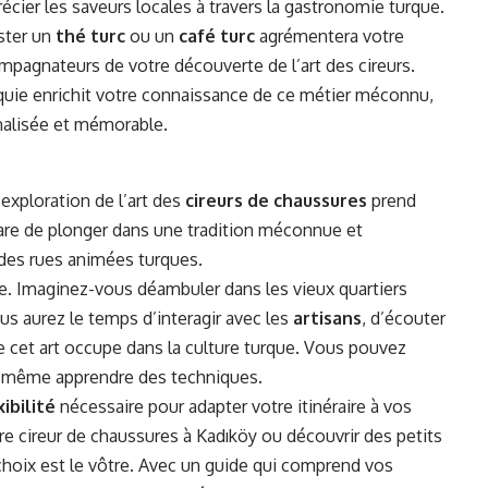
cier les saveurs locales à travers la gastronomie turque.
uster un
thé turc
ou un
café turc
agrémentera votre
mpagnateurs de votre découverte de l’art des cireurs.
rquie enrichit votre connaissance de ce métier méconnu,
nalisée et mémorable.
’exploration de l’art des
cireurs de chaussures
prend
are de plonger dans une tradition méconnue et
r des rues animées turques.
le. Imaginez-vous déambuler dans les vieux quartiers
ous aurez le temps d’interagir avec les
artisans
, d’écouter
e cet art occupe dans la culture turque. Vous pouvez
t même apprendre des techniques.
xibilité
nécessaire pour adapter votre itinéraire à vos
re cireur de chaussures à Kadıköy ou découvrir des petits
e choix est le vôtre. Avec un guide qui comprend vos