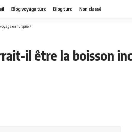
il
Blog voyage turc
Blog turc
Non classé
e voyage en Turquie ?
rait-il être la boisson i