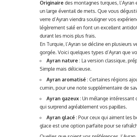
Originaire
des montagnes turques, l’Ayran
un large éventail de mets. Que vous dégusti
verre d’Ayran viendra souligner vos expérien
légèrement salé en font un excellent antidot
durant les mois plus frais.
En Turquie, l’Ayran se décline en plusieurs 
gorgée. Voici quelques types d’Ayran que vo
Ayran nature
: La version classique, pré
Simple mais délicieuse.
Ayran aromatisé
: Certaines régions aj
cumin, pour une note supplémentaire de sav
Ayran gazeux
: Un mélange intéressant q
qui surprend agréablement vos papilles.
Ayran glacé
: Pour ceux qui aiment les b
glace est une option parfaite pour se rafraîch
Quelles que soient vos préférences, l’Ayran