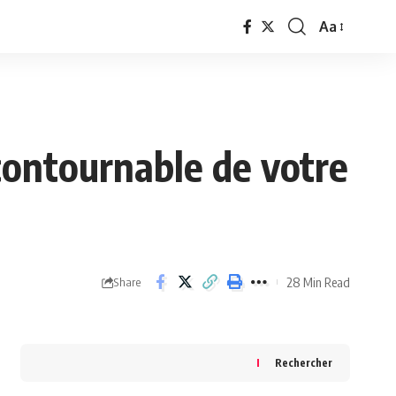
Aa
Font
Resizer
ncontournable de votre
28 Min Read
Share
Rechercher