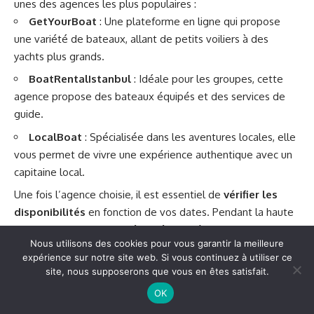
unes des agences les plus populaires :
GetYourBoat
: Une plateforme en ligne qui propose
une variété de bateaux, allant de petits voiliers à des
yachts plus grands.
BoatRentalIstanbul
: Idéale pour les groupes, cette
agence propose des bateaux équipés et des services de
guide.
LocalBoat
: Spécialisée dans les aventures locales, elle
vous permet de vivre une expérience authentique avec un
capitaine local.
Une fois l’agence choisie, il est essentiel de
vérifier les
disponibilités
en fonction de vos dates. Pendant la haute
saison, il est recommandé de réserver à l’avance. Certaines
Nous utilisons des cookies pour vous garantir la meilleure
agences offrent des options de réservation en ligne, ce qui
expérience sur notre site web. Si vous continuez à utiliser ce
simplifie le processus.
site, nous supposerons que vous en êtes satisfait.
Prenez également le temps de lire les
avis clients
pour
OK
vous assurer de la qualité du service. Cela peut être un bon