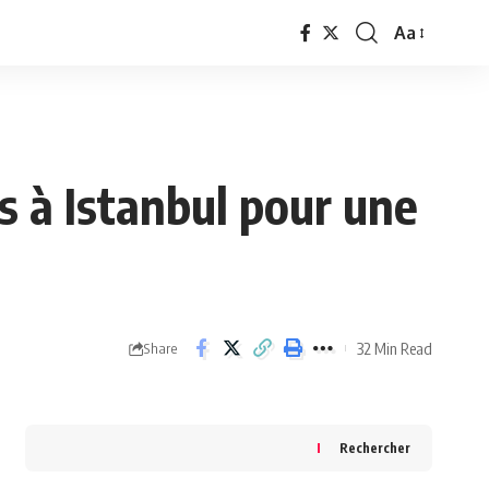
Aa
Font
Resizer
s à Istanbul pour une
32 Min Read
Share
Rechercher