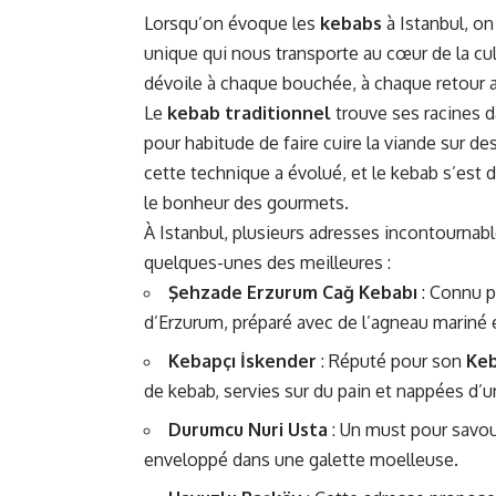
Lorsqu’on évoque les
kebabs
à Istanbul, o
unique qui nous transporte au cœur de la cult
dévoile à chaque bouchée, à chaque retour 
Le
kebab traditionnel
trouve ses racines d
pour habitude de faire cuire la viande sur de
cette technique a évolué, et le kebab s’est 
le bonheur des gourmets.
À Istanbul, plusieurs adresses incontournable
quelques-unes des meilleures :
Şehzade Erzurum Cağ Kebabı
: Connu 
d’Erzurum, préparé avec de l’agneau mariné et
Kebapçı İskender
: Réputé pour son
Keb
de kebab, servies sur du pain et nappées d’u
Durumcu Nuri Usta
: Un must pour savou
enveloppé dans une galette moelleuse.