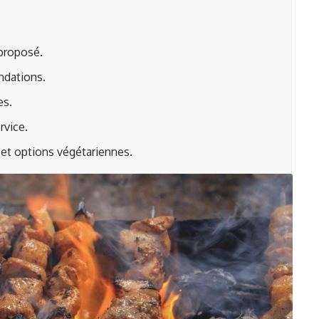
proposé.
ndations.
es.
rvice.
r et options végétariennes.