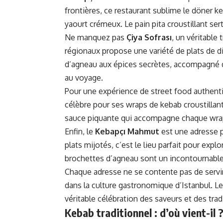
frontières, ce restaurant sublime le döner 
yaourt crémeux. Le pain pita croustillant sert 
Ne manquez pas
Çiya Sofrası
, un véritable
régionaux propose une variété de plats de d
d’agneau aux épices secrètes, accompagné d
au voyage.
Pour une expérience de street food authen
célèbre pour ses wraps de kebab croustillants
sauce piquante qui accompagne chaque wrap 
Enfin, le
Kebapçı Mahmut
est une adresse p
plats mijotés, c’est le lieu parfait pour explo
brochettes d’agneau sont un incontournable
Chaque adresse ne se contente pas de servir
dans la culture gastronomique d’Istanbul. L
véritable célébration des saveurs et des trad
Kebab traditionnel : d’où vient-il 