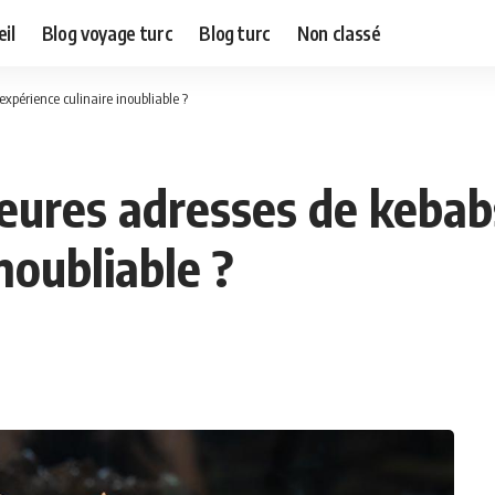
il
Blog voyage turc
Blog turc
Non classé
expérience culinaire inoubliable ?
leures adresses de kebab
noubliable ?