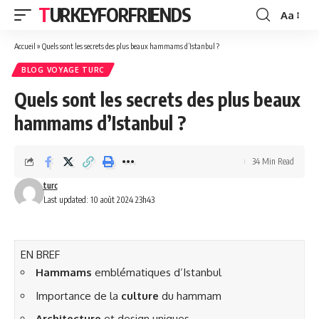
TURKEYFORFRIENDS
Aa
Font
Resizer
Accueil
»
Quels sont les secrets des plus beaux hammams d’Istanbul ?
BLOG VOYAGE TURC
Quels sont les secrets des plus beaux
hammams d’Istanbul ?
34 Min Read
turc
Last updated: 10 août 2024 23h43
EN BREF
Hammams
emblématiques d’Istanbul
Importance de la
culture
du hammam
Architecture
et design uniques