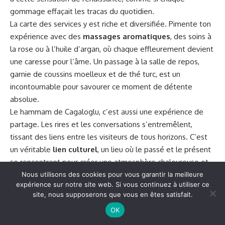
gommage effaçait les tracas du quotidien.
La carte des services y est riche et diversifiée. Pimente ton
expérience avec des
massages aromatiques
, des soins à
la rose ou à l’huile d’argan, où chaque effleurement devient
une caresse pour l’âme. Un passage à la salle de repos,
garnie de coussins moelleux et de thé turc, est un
incontournable pour savourer ce moment de détente
absolue.
Le hammam de Cagaloglu, c’est aussi une expérience de
partage. Les rires et les conversations s’entremêlent,
tissant des liens entre les visiteurs de tous horizons. C’est
un véritable
lien culturel
, un lieu où le passé et le présent
se rencontrent pour créer une atmosphère chaleureuse et
accueillante. Chaque visite devient alors une mosaïque
Nous utilisons des cookies pour vous garantir la meilleure
expérience sur notre site web. Si vous continuez à utiliser ce
d’histoires partagées, une empreinte indélébile dans le
site, nous supposerons que vous en êtes satisfait.
cœur des voyageurs.
OK
Conseils pour profiter pleinement de votre