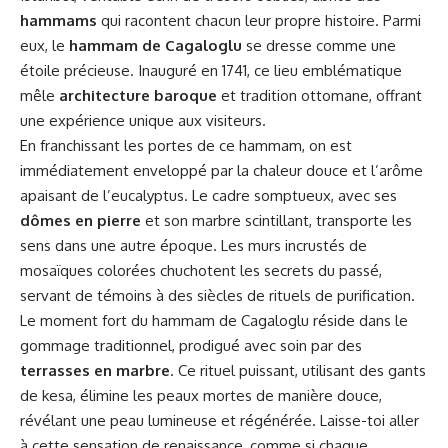
hammams
qui racontent chacun leur propre histoire. Parmi
eux, le
hammam de Cagaloglu
se dresse comme une
étoile précieuse. Inauguré en 1741, ce lieu emblématique
mêle
architecture baroque
et tradition ottomane, offrant
une expérience unique aux visiteurs.
En franchissant les portes de ce hammam, on est
immédiatement enveloppé par la chaleur douce et l’arôme
apaisant de l’eucalyptus. Le cadre somptueux, avec ses
dômes en pierre
et son marbre scintillant, transporte les
sens dans une autre époque. Les murs incrustés de
mosaïques colorées chuchotent les secrets du passé,
servant de témoins à des siècles de rituels de purification.
Le moment fort du hammam de Cagaloglu réside dans le
gommage traditionnel, prodigué avec soin par des
terrasses en marbre
. Ce rituel puissant, utilisant des gants
de kesa, élimine les peaux mortes de manière douce,
révélant une peau lumineuse et régénérée. Laisse-toi aller
à cette sensation de renaissance, comme si chaque