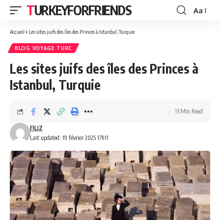
TURKEYFORFRIENDS
Aa
Font
Resizer
Accueil
»
Les sites juifs des îles des Princes à Istanbul, Turquie
BLOG VOYAGE TURC
Les sites juifs des îles des Princes à
Istanbul, Turquie
13 Min Read
FILIZ
Last updated: 19 février 2025 17h11