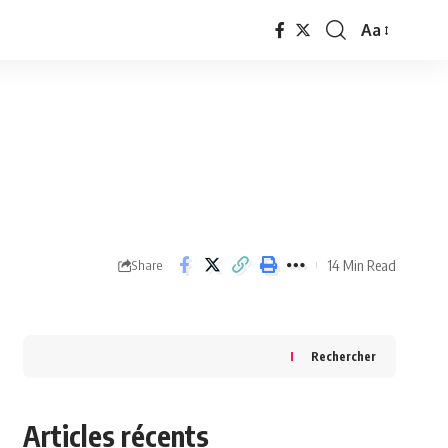
Aa
Font
Resizer
14 Min Read
Share
Rechercher
Articles récents