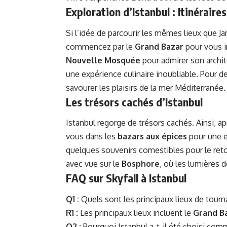
Exploration d’Istanbul : Itinérai
Si l’idée de parcourir les mêmes lieux que 
commencez par le
Grand Bazar
pour vous i
Nouvelle Mosquée
pour admirer son archit
une expérience culinaire inoubliable. Pour d
savourer les plaisirs de la mer Méditerranée.
Les trésors cachés d’Istanbul
Istanbul regorge de trésors cachés. Ainsi, a
vous dans les
bazars aux épices
pour une e
quelques souvenirs comestibles pour le ret
avec vue sur le
Bosphore
, où les lumières 
FAQ sur Skyfall à Istanbul
Q1 :
Quels sont les principaux lieux de tourn
R1 :
Les principaux lieux incluent le
Grand B
Q2 :
Pourquoi Istanbul a-t-il été choisi com