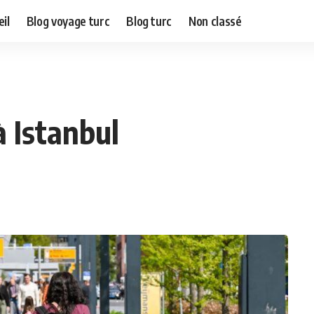
il
Blog voyage turc
Blog turc
Non classé
à Istanbul