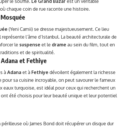
uper le souffle.
Le Grand Bazar
est un véritable
 où chaque coin de rue raconte une histoire.
le Mosquée
uée
(Yeni Camii) se dresse majestueusement. Ce lieu
 représente l’âme d’Istanbul. La beauté architecturale de
nforcer le
suspense
et le
drame
au sein du film, tout en
aditions et de spiritualité.
: Adana et Fethiye
es à
Adana
et à
Fethiye
dévoilent également la richesse
e pour sa cuisine incroyable, on peut savourer le fameux
ux eaux turquoise, est idéal pour ceux qui recherchent un
ont été choisis pour leur beauté unique et leur potentiel
 périlleuse où James Bond doit récupérer un disque dur