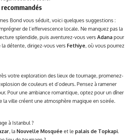
res recommandés
James Bond vous séduit, voici quelques suggestions :
mprégner de l’effervescence locale. Ne manquez pas la
ecture splendide, puis aventurez-vous vers
Adana
pour
e la détente, dirigez-vous vers
Fethiye
, où vous pourrez
près votre exploration des lieux de tournage, promenez-
xplosion de couleurs et d’odeurs. Pensez à ramener
our. Pour une ambiance romantique, optez pour un dîner
de la ville créent une atmosphère magique en soirée.
age à Istanbul ?
azar
, la
Nouvelle Mosquée
et le
palais de Topkapi
.
me lieu de tournage ?