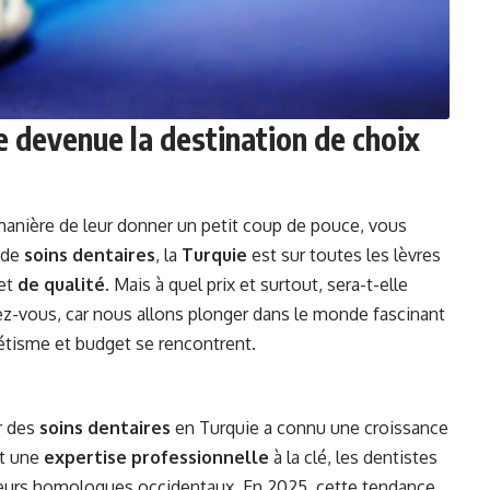
e devenue la destination de choix
 manière de leur donner un petit coup de pouce, vous
e de
soins dentaires
, la
Turquie
est sur toutes les lèvres
et
de qualité
. Mais à quel prix et surtout, sera-t-elle
z-vous, car nous allons plonger dans le monde fascinant
hétisme et budget se rencontrent.
r des
soins dentaires
en Turquie a connu une croissance
et une
expertise professionnelle
à la clé, les dentistes
eurs homologues occidentaux. En 2025, cette tendance