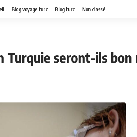
il
Blog voyage turc
Blog turc
Non classé
n Turquie seront-ils bon