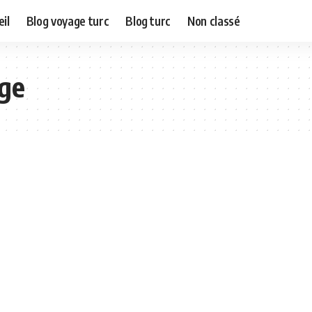
il
Blog voyage turc
Blog turc
Non classé
nge