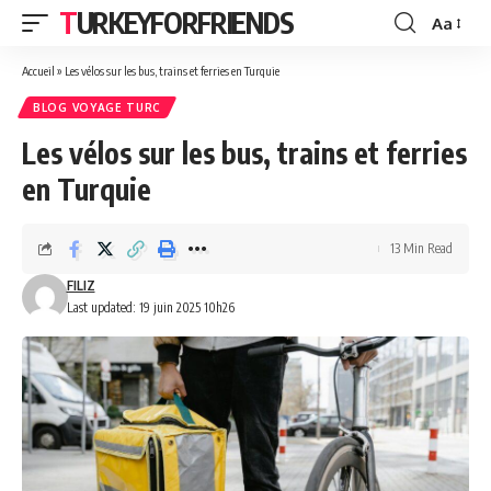
TURKEYFORFRIENDS
Aa
Font
Resizer
Accueil
»
Les vélos sur les bus, trains et ferries en Turquie
BLOG VOYAGE TURC
Les vélos sur les bus, trains et ferries
en Turquie
13 Min Read
FILIZ
Last updated: 19 juin 2025 10h26