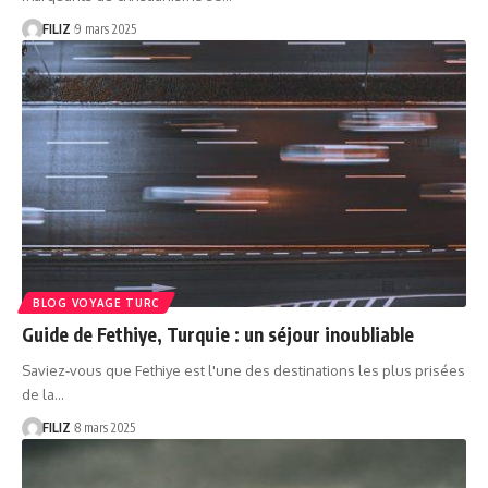
FILIZ
9 mars 2025
BLOG VOYAGE TURC
Guide de Fethiye, Turquie : un séjour inoubliable
Saviez-vous que Fethiye est l'une des destinations les plus prisées
de la…
FILIZ
8 mars 2025