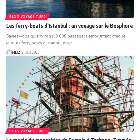
BLOG VOYAGE TURC
Les ferry-boats d’Istanbul : un voyage sur le Bosphore
Saviez-vous qu'environ 150 000 passagers empruntent chaque
jour les ferry-boats d'Istanbul pour…
FILIZ
9 mars 2025
BLOG VOYAGE TURC
La magie du monastère de Sumela à Trabzon, Turquie