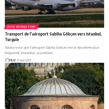
BLOG VOYAGE TURC
Transport de l’aéroport Sabiha Gökçen vers Istanbul,
Turquie
Saviez-vous que l'aéroport Sabiha Gökçen est le deuxième plus
fréquenté d'Istanbul, accueillant…
FILIZ
11 mars 2025